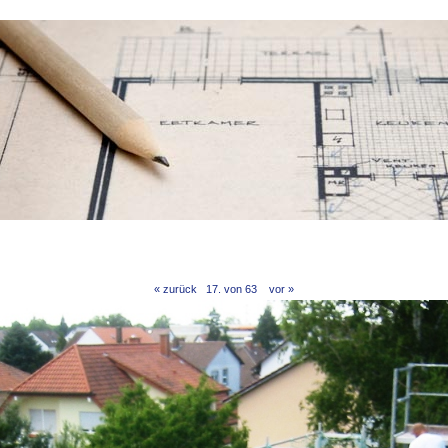
« zurück
17. von 63
vor »