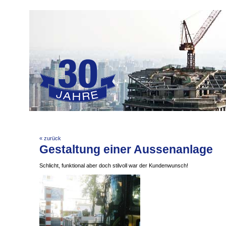
Home
Leistungen
Projekte
Job & Karriere
Kontakt
VOB
Impressum
« zurück
Gestaltung einer Aussenanlage
Schlicht, funktional aber doch stilvoll war der Kundenwunsch!